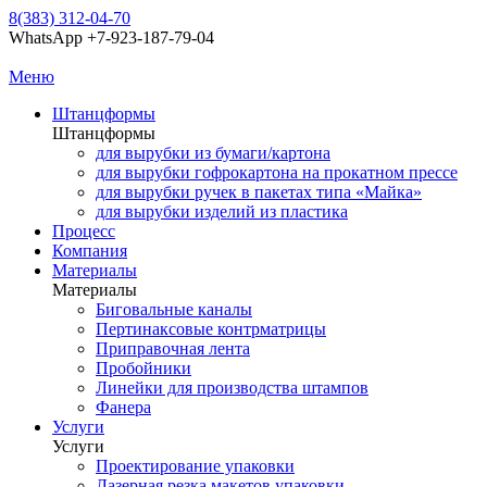
8(383) 312-04-70
WhatsApp +7-923-187-79-04
Меню
Штанцформы
Штанцформы
для вырубки из бумаги/картона
для вырубки гофрокартона на прокатном прессе
для вырубки ручек в пакетах типа «Майка»
для вырубки изделий из пластика
Процесс
Компания
Материалы
Материалы
Биговальные каналы
Пертинаксовые контрматрицы
Приправочная лента
Пробойники
Линейки для производства штампов
Фанера
Услуги
Услуги
Проектирование упаковки
Лазерная резка макетов упаковки