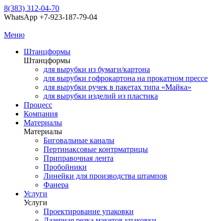
8(383) 312-04-70
WhatsApp +7-923-187-79-04
Меню
Штанцформы
Штанцформы
для вырубки из бумаги/картона
для вырубки гофрокартона на прокатном прессе
для вырубки ручек в пакетах типа «Майка»
для вырубки изделий из пластика
Процесс
Компания
Материалы
Материалы
Биговальные каналы
Пертинаксовые контрматрицы
Приправочная лента
Пробойники
Линейки для производства штампов
Фанера
Услуги
Услуги
Проектирование упаковки
Лазерная резка макетов упаковки