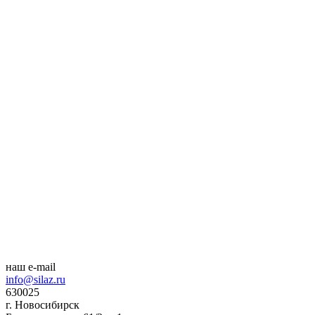
наш e-mail
info@silaz.ru
630025
г. Новосибирск