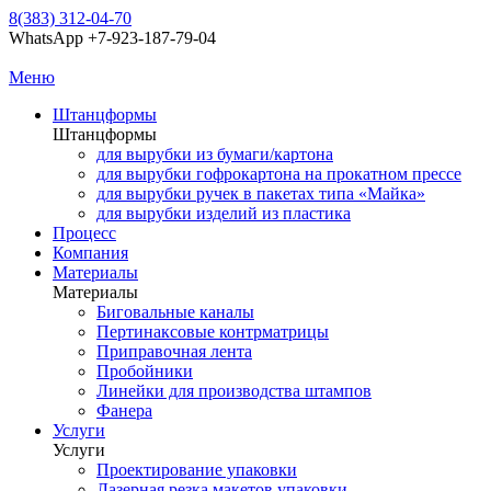
8(383) 312-04-70
WhatsApp +7-923-187-79-04
Меню
Штанцформы
Штанцформы
для вырубки из бумаги/картона
для вырубки гофрокартона на прокатном прессе
для вырубки ручек в пакетах типа «Майка»
для вырубки изделий из пластика
Процесс
Компания
Материалы
Материалы
Биговальные каналы
Пертинаксовые контрматрицы
Приправочная лента
Пробойники
Линейки для производства штампов
Фанера
Услуги
Услуги
Проектирование упаковки
Лазерная резка макетов упаковки